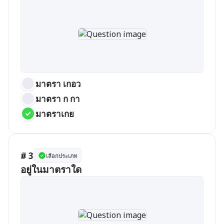
มาตรา เกอว
มาตรา ก กา
มาตราเกย
# 3
เลือกประเภท
อยู่ในมาตราใด