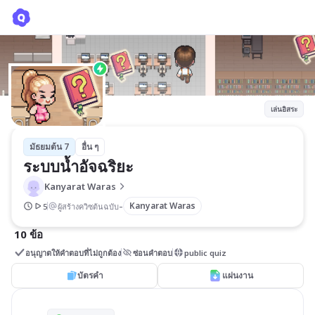
ระบบน้ำอัจฉริยะ
Kanyarat Waras
เล่นอิสระ
มัธยมต้น 7
อื่น ๆ
ระบบน้ำอัจฉริยะ
Kanyarat Waras
-
Kanyarat Waras
5
ผู้สร้างควิซต้นฉบับ
10 ข้อ
อนุญาตให้คำตอบที่ไม่ถูกต้อง
ซ่อนคำตอบ
public quiz
บัตรคำ
แผ่นงาน