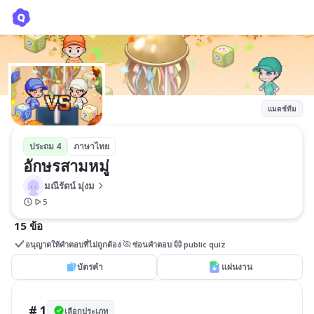
อักษรสามหมู่
มณีรัตน์ มุ่งม
แมตช์ทีม
ประถม 4
ภาษาไทย
อักษรสามหมู่
มณีรัตน์ มุ่งม
5
15 ข้อ
อนุญาตให้คำตอบที่ไม่ถูกต้อง
ซ่อนคำตอบ
public quiz
บัตรคำ
แผ่นงาน
# 1
เลือกประเภท