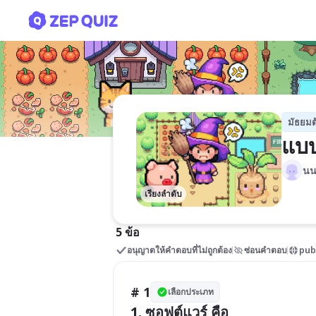
แบบทดสอบวิชาคอมพิวเตอร์
มัธยมต
แบบ
นนท
เรียงลำดับ
5 ข้อ
อนุญาตให้คำตอบที่ไม่ถูกต้อง
ซ่อนคำตอบ
pub
# 1
เลือกประเภท
1. ซอฟต์แวร์ คือ