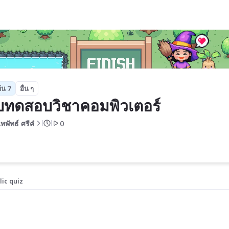
้น 7
อื่น ๆ
ทดสอบวิชาคอมพิวเตอร์
พัทธ์ ศรีคํ
0
lic quiz