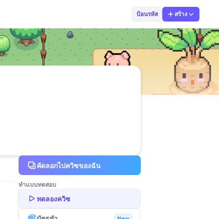
นนทพัทธ์ ศรีคํ
ป้อนรหัส
สร้าง
คัดลอกไปควิซของฉัน
ทำแบบทดสอบ
ทดลองควิซ
บัตรคำ
New