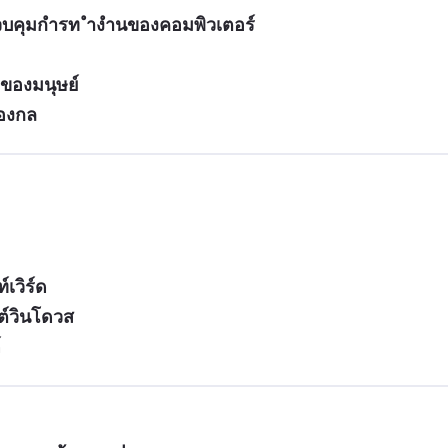
ควบคุมกำรท ำงำนของคอมพิวเตอร์
ของมนุษย์
มองกล
เวิร์ด
ต์วินโดวส
์