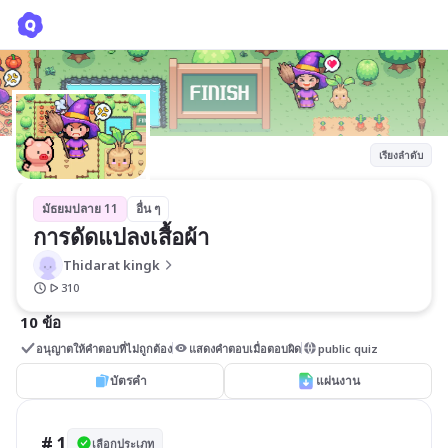
การดัดแปลงเสื้อผ้า
Thidarat kingk
เรียงลำดับ
มัธยมปลาย 11
อื่น ๆ
การดัดแปลงเสื้อผ้า
Thidarat kingk
310
10 ข้อ
อนุญาตให้คำตอบที่ไม่ถูกต้อง
แสดงคำตอบเมื่อตอบผิด
public quiz
บัตรคำ
แผ่นงาน
# 1
เลือกประเภท