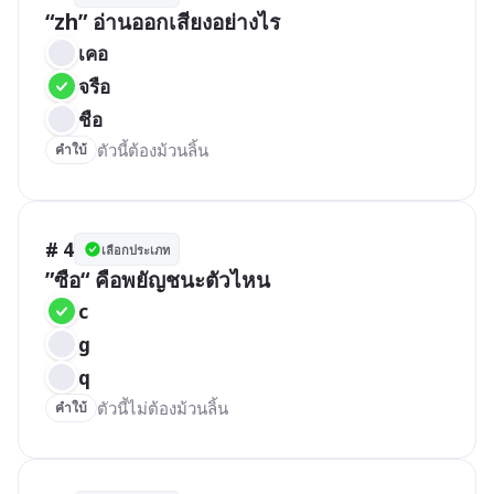
“zh” อ่านออกเสียงอย่างไร
เคอ
จรือ
ชือ
ตัวนี้ต้องม้วนลิ้น
คำใบ้
# 4
เลือกประเภท
”ซือ“ คือพยัญชนะตัวไหน
c
g
q
ตัวนี้ไม่ต้องม้วนลิ้น
คำใบ้