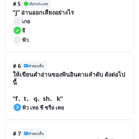
# 5
เลือกประเภท
“j” อ่านออกเสียงอย่างไร
เกอ
จี
ฟัว
# 6
คำตอบสั้น
ให้เขียนคำอ่านของพินอินตามลำดับ ดังต่อไป
นี้ 

“f、t、 q、sh、 k”
ฟัว เทอ ชี ซรือ เคอ
# 7
คำตอบสั้น