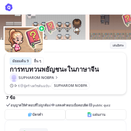
การทบทวนพยัญชนะในภาษาจีน
SUPHAROM NOBPA
เล่นอิสระ
มัธยมต้น 9
อื่น ๆ
การทบทวนพยัญชนะในภาษาจีน
SUPHAROM NOBPA
-
SUPHAROM NOBPA
1
ผู้สร้างควิซต้นฉบับ
7 ข้อ
อนุญาตให้คำตอบที่ไม่ถูกต้อง
แสดงคำตอบเมื่อตอบผิด
public quiz
บัตรคำ
แผ่นงาน