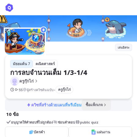
การลบจำนวนเต็ม 1/3-1/4
ครูกุ๊กไก่
เล่นอิสระ
มัธยมต้น 7
คณิตศาสตร์
การลบจำนวนเต็ม 1/3-1/4
ครูกุ๊กไก่
-
ครูกุ๊กไก่
55
ผู้สร้างควิซต้นฉบับ
ควิซที่สร้างด้วยแผนที่พรีเมียม
ซื้อแพ็กเกจ
10 ข้อ
อนุญาตให้คำตอบที่ไม่ถูกต้อง
ซ่อนคำตอบ
public quiz
บัตรคำ
แผ่นงาน