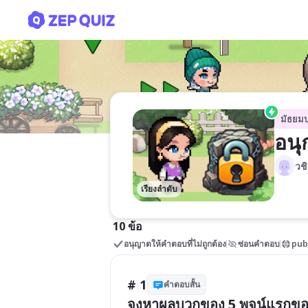
อนุกรมเลขคณิต(1)
มัธยม
อนุ
วช
เรียงลำดับ
10 ข้อ
อนุญาตให้คำตอบที่ไม่ถูกต้อง
ซ่อนคำตอบ
pub
# 1
คำตอบสั้น
จงหาผลบวกของ 5 พจน์แรกของลำ