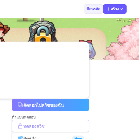
วชิรวิทย์ ไชยส
ป้อนรหัส
สร้าง
คัดลอกไปควิซของฉัน
ทำแบบทดสอบ
ทดลองควิซ
บัตรคำ
New