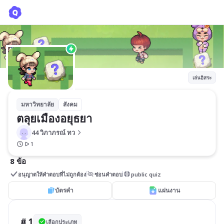
ตลุยเมืองอยุธยา
44 วิภาภรณ์ ทว
เล่นอิสระ
มหาวิทยาลัย
สังคม
ตลุยเมืองอยุธยา
44 วิภาภรณ์ ทว
1
8 ข้อ
อนุญาตให้คำตอบที่ไม่ถูกต้อง
ซ่อนคำตอบ
public quiz
บัตรคำ
แผ่นงาน
# 1
เลือกประเภท