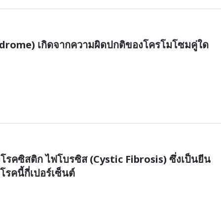
ndrome) เกิดจากความผิดปกติของโครโมโซมคู่ใด
รคซิสติก ไฟโบรซิส (Cystic Fibrosis) ซึ่งเป็นยีน
รคนี้กี่เปอร์เซ็นต์