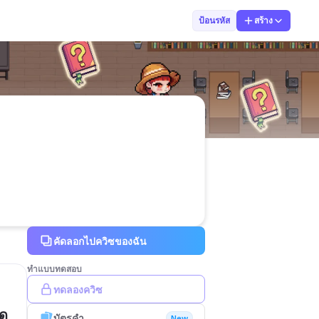
Mr. Peeranat S
ป้อนรหัส
สร้าง
คัดลอกไปควิซของฉัน
ทำแบบทดสอบ
ทดลองควิซ
บัตรคำ
New