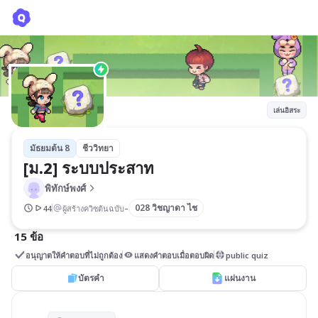
[ม.2] ระบบประสาท
พิทักษ์พงศ์
เล่นอิสระ
มัธยมต้น 8
ชีววิทยา
[ม.2] ระบบประสาท
พิทักษ์พงศ์
-
028 วิชญาดา ไช
44
ผู้สร้างควิซต้นฉบับ
15 ข้อ
อนุญาตให้คำตอบที่ไม่ถูกต้อง
แสดงคำตอบเมื่อตอบผิด
public quiz
บัตรคำ
แผ่นงาน