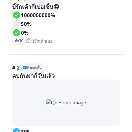
บี๋รักเค้ากี่เปอเซ็น😡
1000000000%
50%
0%
บี๋ไม่รักเค้าเลย
คำใบ้
# 2
คำตอบสั้น
คบกันมากี่วันแล้ว
395