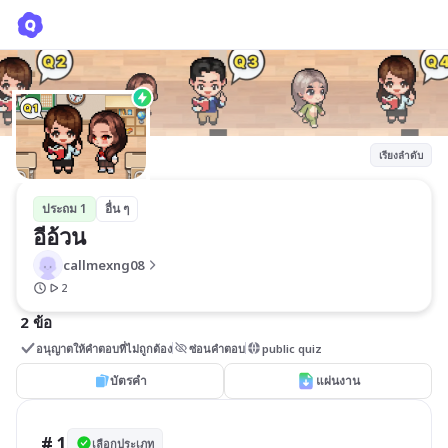
อีอ้วน
callmexng08
เรียงลำดับ
ประถม 1
อื่น ๆ
อีอ้วน
callmexng08
2
2 ข้อ
อนุญาตให้คำตอบที่ไม่ถูกต้อง
ซ่อนคำตอบ
public quiz
บัตรคำ
แผ่นงาน
# 1
เลือกประเภท