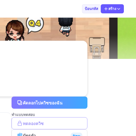
ครู เบนซ์
ป้อนรหัส
สร้าง
คัดลอกไปควิซของฉัน
ทำแบบทดสอบ
ทดลองควิซ
บัตรคำ
New