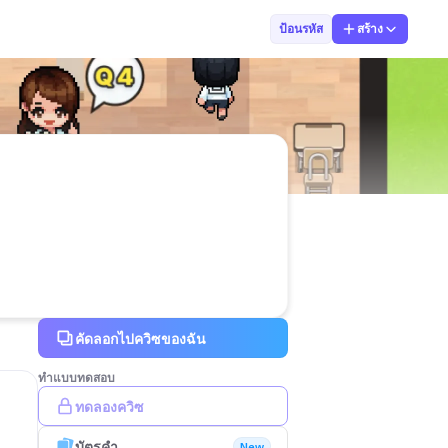
กฤษณพล อุปะละ
ป้อนรหัส
สร้าง
คัดลอกไปควิซของฉัน
ทำแบบทดสอบ
ทดลองควิซ
บัตรคำ
New