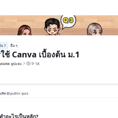
้น 7
อื่น ๆ
ใช้ Canva เบื้องต้น ม.1
ษณพล อุปะละ
18
บผิด
public quiz
ทำอะไรเป็นหลัก?