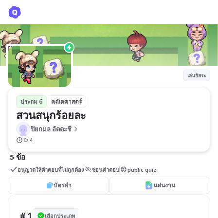
สวนสนุกร้อยละ
ปิยกมล อัตตะชี
เล่นอิสระ
ประถม 6
คณิตศาสตร์
สวนสนุกร้อยละ
ปิยกมล อัตตะชี
4
5 ข้อ
อนุญาตให้คำตอบที่ไม่ถูกต้อง
ซ่อนคำตอบ
public quiz
บัตรคำ
แผ่นงาน
# 1
เลือกประเภท