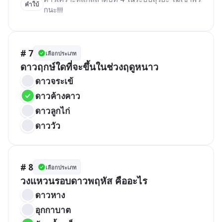
คำใบ้
กนะ!!!
# 7
เลือกประเภท
ดาวฤกษ์ใดที่จะขึ้นในช่วงฤดูหนาว
ดาวจระเข้
ดาวค้างคาว
ดาวลูกไก่
ดาววัว
# 8
เลือกประเภท
วงแหวนรอบดาวพฤหัส คืออะไร
ดาวหาง
อุกกาบาต