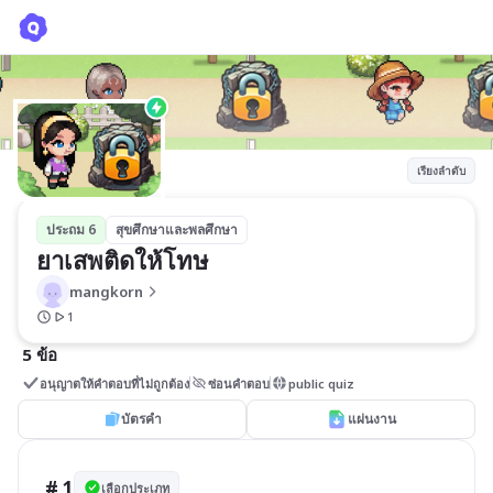
ยาเสพติดให้โทษ
mangkorn
เรียงลำดับ
ประถม 6
สุขศึกษาและพลศึกษา
ยาเสพติดให้โทษ
mangkorn
1
5 ข้อ
อนุญาตให้คำตอบที่ไม่ถูกต้อง
ซ่อนคำตอบ
public quiz
บัตรคำ
แผ่นงาน
# 1
เลือกประเภท