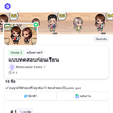
แบบทดสอบก่อนเรียน
Monruetai Soms
เรียงลำดับ
ประถม 3
คณิตศาสตร์
แบบทดสอบก่อนเรียน
Monruetai Soms
3
10 ข้อ
อนุญาตให้คำตอบที่ไม่ถูกต้อง
ซ่อนคำตอบ
public quiz
บัตรคำ
แผ่นงาน
# 1
ถูก/ผิด