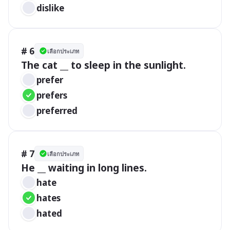
dislike 
# 6
เลือกประเภท
The cat __ to sleep in the sunlight.
prefer
prefers
preferred 
# 7
เลือกประเภท
He __ waiting in long lines.
hate
hates
hated