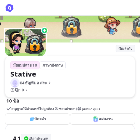
Stative
04 ธัญพิมล สระ
เรียงลำดับ
มัธยมปลาย 10
ภาษาอังกฤษ
Stative
04 ธัญพิมล สระ
1
2
10 ข้อ
อนุญาตให้คำตอบที่ไม่ถูกต้อง
ซ่อนคำตอบ
public quiz
บัตรคำ
แผ่นงาน
# 1
เลือกประเภท