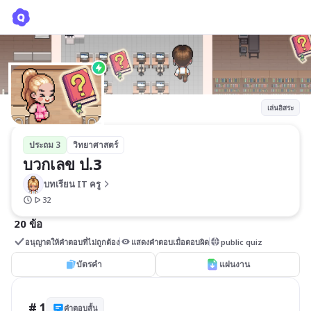
บวกเลข ป.3
บทเรียน IT ครู
เล่นอิสระ
ประถม 3
วิทยาศาสตร์
บวกเลข ป.3
บทเรียน IT ครู
32
20 ข้อ
อนุญาตให้คำตอบที่ไม่ถูกต้อง
แสดงคำตอบเมื่อตอบผิด
public quiz
บัตรคำ
แผ่นงาน
# 1
คำตอบสั้น