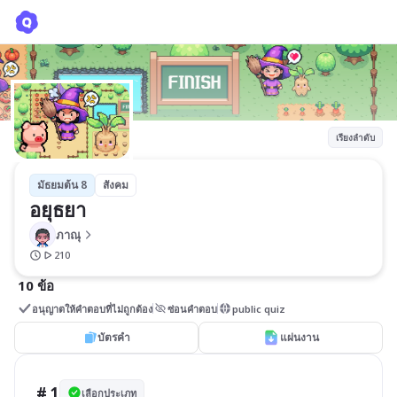
อยุธยา
ภาณุ
เรียงลำดับ
มัธยมต้น 8
สังคม
อยุธยา
ภาณุ
210
10 ข้อ
อนุญาตให้คำตอบที่ไม่ถูกต้อง
ซ่อนคำตอบ
public quiz
บัตรคำ
แผ่นงาน
# 1
เลือกประเภท