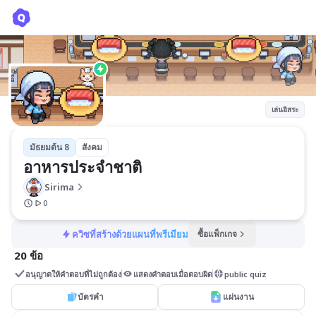
อาหารประจำชาติ
Sirima
เล่นอิสระ
มัธยมต้น 8
สังคม
อาหารประจำชาติ
Sirima
0
ควิซที่สร้างด้วยแผนที่พรีเมียม
ซื้อแพ็กเกจ
20 ข้อ
อนุญาตให้คำตอบที่ไม่ถูกต้อง
แสดงคำตอบเมื่อตอบผิด
public quiz
บัตรคำ
แผ่นงาน