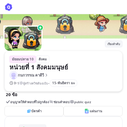
หน่วยที่ 1 สังคมมนุษย์
กนกวรรณ คาดีวี
เรียงลำดับ
มัธยมปลาย 10
สังคม
หน่วยที่ 1 สังคมมนุษย์
กนกวรรณ คาดีวี
-
15-พันธิตรา มะ
1
ผู้สร้างควิซต้นฉบับ
20 ข้อ
อนุญาตให้คำตอบที่ไม่ถูกต้อง
ซ่อนคำตอบ
public quiz
บัตรคำ
แผ่นงาน