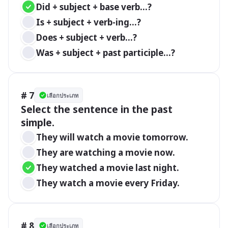
Did + subject + base verb...?
Is + subject + verb-ing...?
Does + subject + verb...?
Was + subject + past participle...?
# 7
เลือกประเภท
Select the sentence in the past 
simple.
They will watch a movie tomorrow.
They are watching a movie now.
They watched a movie last night.
They watch a movie every Friday.
# 8
เลือกประเภท