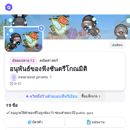
อนุพันธ์ของฟังชันตรีโกณมิติ
neeranut proms
เล่นอิสระ
มัธยมปลาย 12
คณิตศาสตร์
อนุพันธ์ของฟังชันตรีโกณมิติ
neeranut proms
57
ควิซที่สร้างด้วยแผนที่พรีเมียม
ซื้อแพ็กเกจ
19 ข้อ
อนุญาตให้คำตอบที่ไม่ถูกต้อง
ซ่อนคำตอบ
public quiz
บัตรคำ
แผ่นงาน