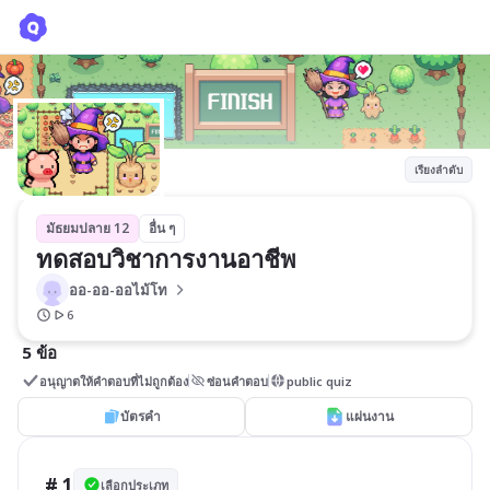
ทดสอบวิชาการงานอาชีพ
ออ-ออ-ออไม้โท 
เรียงลำดับ
มัธยมปลาย 12
อื่น ๆ
ทดสอบวิชาการงานอาชีพ
ออ-ออ-ออไม้โท 
6
5 ข้อ
อนุญาตให้คำตอบที่ไม่ถูกต้อง
ซ่อนคำตอบ
public quiz
บัตรคำ
แผ่นงาน
# 1
เลือกประเภท