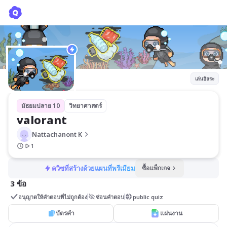
valorant
Nattachanont K
เล่นอิสระ
มัธยมปลาย 10
วิทยาศาสตร์
valorant
Nattachanont K
1
ควิซที่สร้างด้วยแผนที่พรีเมียม
ซื้อแพ็กเกจ
3 ข้อ
อนุญาตให้คำตอบที่ไม่ถูกต้อง
ซ่อนคำตอบ
public quiz
บัตรคำ
แผ่นงาน