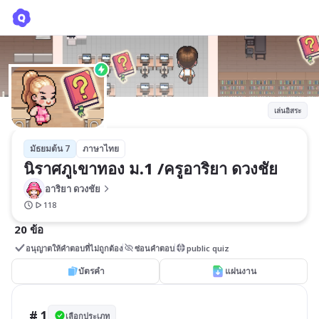
นิราศภูเขาทอง ม.1 /ครูอาริยา ดวงชัย
อาริยา ดวงชัย
เล่นอิสระ
มัธยมต้น 7
ภาษาไทย
นิราศภูเขาทอง ม.1 /ครูอาริยา ดวงชัย
อาริยา ดวงชัย
118
20 ข้อ
อนุญาตให้คำตอบที่ไม่ถูกต้อง
ซ่อนคำตอบ
public quiz
บัตรคำ
แผ่นงาน
# 1
เลือกประเภท