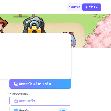
แบมแบ่มแบ้ม
ป้อนรหัส
สร้าง
คัดลอกไปควิซของฉัน
ทำแบบทดสอบ
ทดลองควิซ
บัตรคำ
New