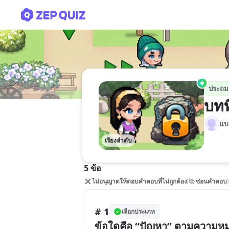
บทที่ 1 การใช้เหตุผลแก้ปัญห
ประถม
บทท
แบ
เรียงลำดับ
5 ข้อ
ไม่อนุญาตให้ตอบคำตอบที่ไม่ถูกต้อง
ซ่อนคำตอบ
# 1
เลือกประเภท
ข้อใดคือ “ปัญหา” ตามความ