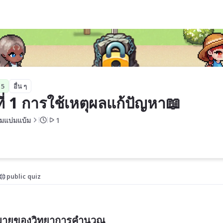
า📖
 5
อื่น ๆ
ี่ 1 การใช้เหตุผลแก้ปัญหา📖
มแบ่มแบ้ม
1
public quiz
หมายของวิทยาการคำนวณ