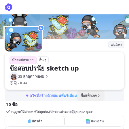
ข้อสอบปรนัย sketch up
25 สุกฤตา ทองม
เล่นอิสระ
มัธยมปลาย 11
อื่น ๆ
ข้อสอบปรนัย sketch up
25 สุกฤตา ทองม
2
44
ควิซที่สร้างด้วยแผนที่พรีเมียม
ซื้อแพ็กเกจ
10 ข้อ
อนุญาตให้คำตอบที่ไม่ถูกต้อง
ซ่อนคำตอบ
public quiz
บัตรคำ
แผ่นงาน