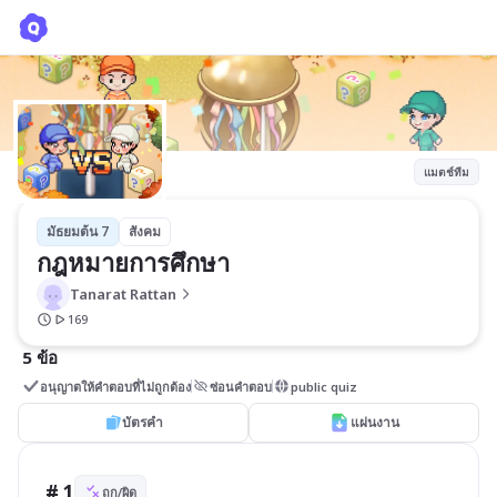
กฎหมายการศึกษา
Tanarat Rattan
แมตช์ทีม
มัธยมต้น 7
สังคม
กฎหมายการศึกษา
Tanarat Rattan
169
5 ข้อ
อนุญาตให้คำตอบที่ไม่ถูกต้อง
ซ่อนคำตอบ
public quiz
บัตรคำ
แผ่นงาน
# 1
ถูก/ผิด