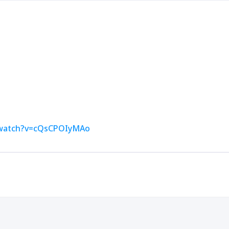
/watch?v=cQsCPOIyMAo