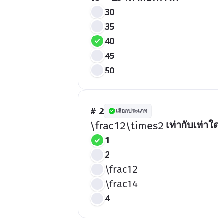
30
35
40
45
50
# 2
เลือกประเภท
 เท่ากับเท่าใ
\frac12\times2
1
2
\frac12
\frac14
4