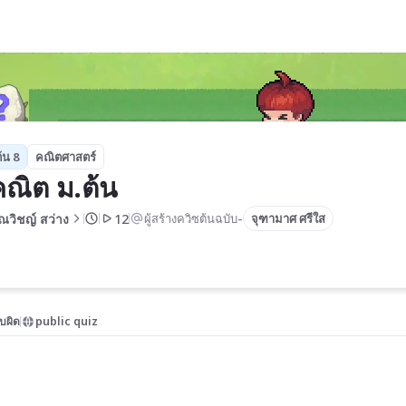
้น 8
คณิตศาสตร์
คณิต ม.ต้น
-
ณวิชญ์ สว่าง
12
ผู้สร้างควิซต้นฉบับ
จุฑามาศ ศรีใส
บผิด
public quiz