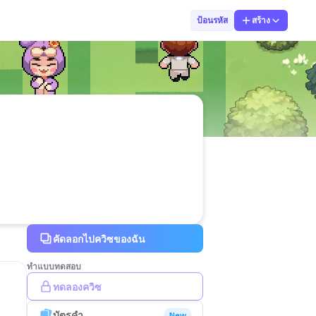
กรณวิชญ์ สว่าง
ป้อนรหัส
สร้าง
คัดลอกไปควิซของฉัน
ทำแบบทดสอบ
ทดลองควิซ
บัตรคำ
New