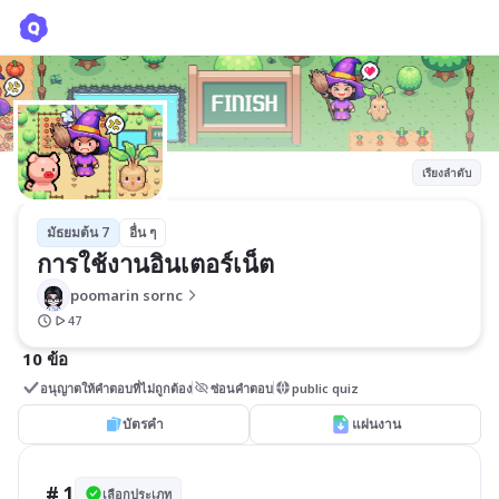
การใช้งานอินเตอร์เน็ต
poomarin sornc
เรียงลำดับ
มัธยมต้น 7
อื่น ๆ
การใช้งานอินเตอร์เน็ต
poomarin sornc
47
10 ข้อ
อนุญาตให้คำตอบที่ไม่ถูกต้อง
ซ่อนคำตอบ
public quiz
บัตรคำ
แผ่นงาน
# 1
เลือกประเภท