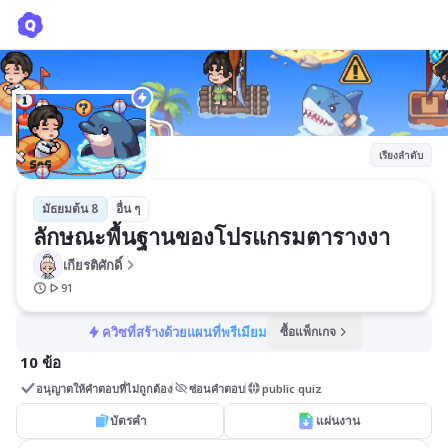
ลักษณะพื้นฐานของโปรแกรมตารางงา
เกียรติศักดิ์
เรียงลำดับ
มัธยมต้น 8
อื่น ๆ
ลักษณะพื้นฐานของโปรแกรมตารางงา
เกียรติศักดิ์
91
ควิซที่สร้างด้วยแผนที่พรีเมียม
ซื้อแพ็กเกจ
10 ข้อ
อนุญาตให้คำตอบที่ไม่ถูกต้อง
ซ่อนคำตอบ
public quiz
บัตรคำ
แผ่นงาน