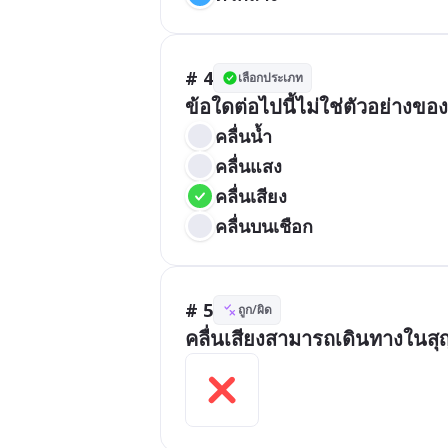
# 4
เลือกประเภท
ข้อใดต่อไปนี้ไม่ใช่ตัวอย่างข
คลื่นน้ำ
คลื่นแสง
คลื่นเสียง
คลื่นบนเชือก
# 5
ถูก/ผิด
คลื่นเสียงสามารถเดินทางในสุ