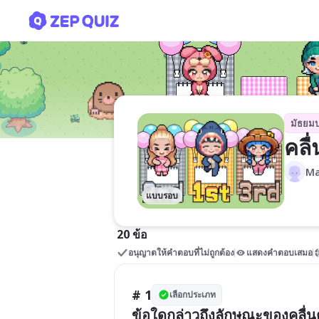
คลื่นกล
มัธยม
คลื
Ma
แบบรอบ
20 ข้อ
อนุญาตให้คำตอบที่ไม่ถูกต้อง
แสดงคำตอบเสมอ
# 1
เลือกประเภท
ข้อใดกล่าวถึงลักษณะของคลื่นต