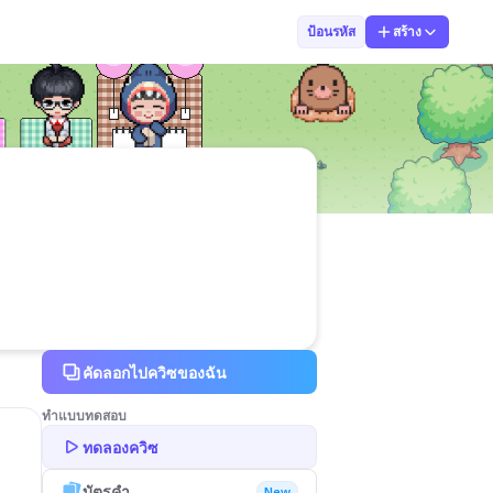
MaiiGoZz
ป้อนรหัส
สร้าง
คัดลอกไปควิซของฉัน
ทำแบบทดสอบ
ทดลองควิซ
บัตรคำ
New