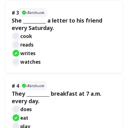
# 3
เลือกประเภท
She __________ a letter to his friend 
every Saturday.
cook
reads
writes
watches
# 4
เลือกประเภท
They __________ breakfast at 7 a.m. 
every day. 
does
eat
play