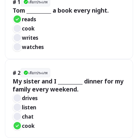
# 1
เลือกประเภท
Tom __________ a book every night.
reads
cook
writes
watches
# 2
เลือกประเภท
My sister and I __________ dinner for my 
family every weekend.
drives
listen
chat
cook