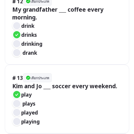
# 12
เลือกประเภท
My grandfather ___ coffee every 
morning.
drink
drinks
drinking
 drank
# 13
เลือกประเภท
Kim and Jo ___ soccer every weekend.
play
 plays
played
playing