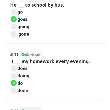
He ___ to school by bus.
go
goes
going
 gone
# 11
เลือกประเภท
 I ___ my homework every evening.
does
doing
do
done