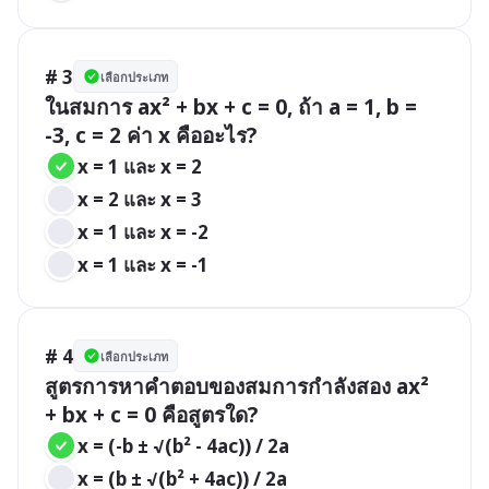
# 3
เลือกประเภท
ในสมการ ax² + bx + c = 0, ถ้า a = 1, b = 
-3, c = 2 ค่า x คืออะไร?
x = 1 และ x = 2
x = 2 และ x = 3
x = 1 และ x = -2
x = 1 และ x = -1
# 4
เลือกประเภท
สูตรการหาคำตอบของสมการกำลังสอง ax² 
+ bx + c = 0 คือสูตรใด?
x = (-b ± √(b² - 4ac)) / 2a
x = (b ± √(b² + 4ac)) / 2a