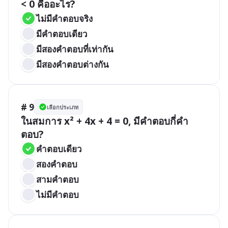
< 0 คืออะไร?
ไม่มีคำตอบจริง
มีคำตอบเดียว
มีสองคำตอบที่เท่ากัน
มีสองคำตอบต่างกัน
# 9
เลือกประเภท
ในสมการ x² + 4x + 4 = 0, มีคำตอบกี่คำ
ตอบ?
คำตอบเดียว
สองคำตอบ
สามคำตอบ
ไม่มีคำตอบ