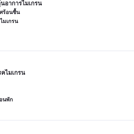
ะตุ้นอาการไมเกรน
ร้อนชื้น
คไมเกรน
รคไมเกรน
อนพัก