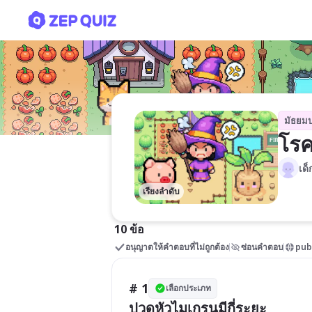
โรคไมเกรน
มัธยม
โร
เด
เรียงลำดับ
10 ข้อ
อนุญาตให้คำตอบที่ไม่ถูกต้อง
ซ่อนคำตอบ
pub
# 1
เลือกประเภท
ปวดหัวไมเกรนมีกี่ระยะ