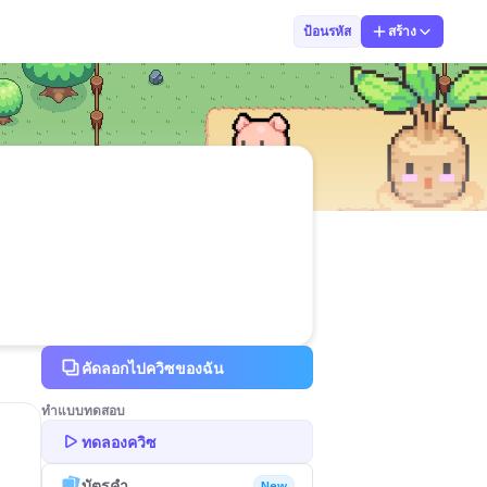
เด็กหญิงปัญชิก
ป้อนรหัส
สร้าง
คัดลอกไปควิซของฉัน
ทำแบบทดสอบ
ทดลองควิซ
บัตรคำ
New