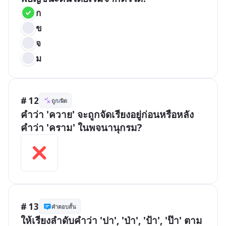
ก
ข
จ
ม
# 12
ถูก/ผิด
คำว่า 'ควาย' จะถูกจัดเรียงอยู่ก่อนหรือหลัง
คำว่า 'คราม' ในพจนานุกรม?
# 13
คำตอบสั้น
ให้เรียงลำดับคำว่า 'ปา', 'ป่า', 'ป้า', 'ป๊า' ตาม