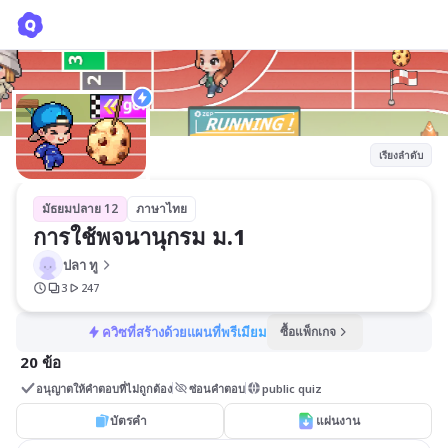
การใช้พจนานุกรม ม.1
ปลา ทู
เรียงลำดับ
มัธยมปลาย 12
ภาษาไทย
การใช้พจนานุกรม ม.1
ปลา ทู
3
247
ควิซที่สร้างด้วยแผนที่พรีเมียม
ซื้อแพ็กเกจ
20 ข้อ
อนุญาตให้คำตอบที่ไม่ถูกต้อง
ซ่อนคำตอบ
public quiz
บัตรคำ
แผ่นงาน