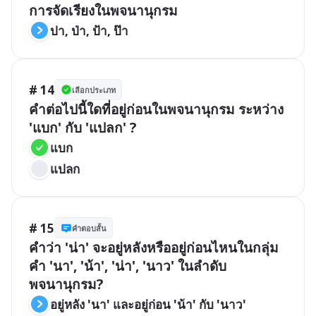
การจัดเรียงในพจนานุกรม
ปา, ป่า, ป้า, ป๊า
# 14
เลือกประเภท
คำต่อไปนี้ใดที่อยู่ก่อนในพจนานุกรม ระหว่าง 
'แบก' กับ 'แปลก' ?
แบก
แปลก
# 15
คำตอบสั้น
คำว่า 'น่า' จะอยู่หลังหรืออยู่ก่อนไหนในกลุ่ม
คำ 'นา', 'น้า', 'น่า', 'นาว' ในลำดับ
พจนานุกรม?
อยู่หลัง 'นา' และอยู่ก่อน 'น้า' กับ 'นาว'