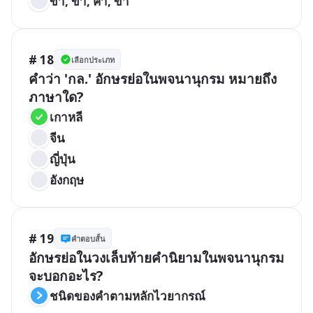
ขา, ข่า, ค้า, ข้า
# 18
เลือกประเภท
คำว่า 'กล.' อักษรย่อในพจนานุกรม หมายถึง
ภาษาใด?
เกาหลี
จีน
ญี่ปุ่น
อังกฤษ
# 19
คำตอบสั้น
อักษรย่อในวงเล็บท้ายคำนิยามในพจนานุกรม
จะบอกอะไร?
ชนิดของคำตามหลักไวยากรณ์