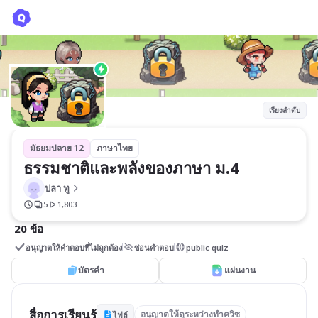
ธรรมชาติและพลังของภาษา ม.4
ปลา ทู
เรียงลำดับ
มัธยมปลาย 12
ภาษาไทย
ธรรมชาติและพลังของภาษา ม.4
ปลา ทู
5
1,803
20 ข้อ
อนุญาตให้คำตอบที่ไม่ถูกต้อง
ซ่อนคำตอบ
public quiz
บัตรคำ
แผ่นงาน
สื่อการเรียนรู้
อนุญาตให้ดูระหว่างทำควิซ
ไฟล์