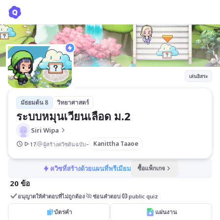
ระบบหมุนเวียนเลือด ม.2
Siri Wipa
เล่นอิสระ
มัธยมต้น 8
วิทยาศาสตร์
ระบบหมุนเวียนเลือด ม.2
Siri Wipa
-
Kanittha Taaoe
17
ผู้สร้างควิซต้นฉบับ
ควิซที่สร้างด้วยแผนที่พรีเมียม
ซื้อแพ็กเกจ
20 ข้อ
อนุญาตให้คำตอบที่ไม่ถูกต้อง
ซ่อนคำตอบ
public quiz
บัตรคำ
แผ่นงาน