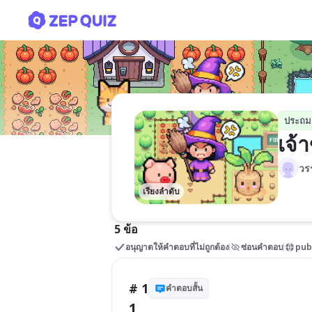
เจ้าขุน
ประถม
เจ้
วร
เรียงลำดับ
5 ข้อ
อนุญาตให้คำตอบที่ไม่ถูกต้อง
ซ่อนคำตอบ
pub
# 1
คำตอบสั้น
1