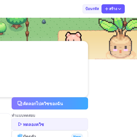
วรรณวรา การถาง
ป้อนรหัส
สร้าง
คัดลอกไปควิซของฉัน
ทำแบบทดสอบ
ทดลองควิซ
บัตรคำ
New