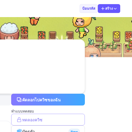
NOTnat. comTV
ป้อนรหัส
สร้าง
คัดลอกไปควิซของฉัน
ทำแบบทดสอบ
ทดลองควิซ
บัตรคำ
New