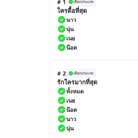
# 1
เลือกประเภท
ใครดื้อที่สุด
นาว
นุ่น
เนย
น๊อต
# 2
เลือกประเภท
รักใครมากที่สุด
ทั้งหมด
เนย
น๊อต
นาว
นุ่น