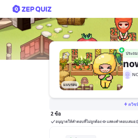
now
ประถม
no
NO
แบบรอบ
ควิซท
2 ข้อ
อนุญาตให้คำตอบที่ไม่ถูกต้อง
แสดงคำตอบเสมอ