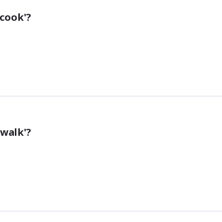
'cook'?
'walk'?