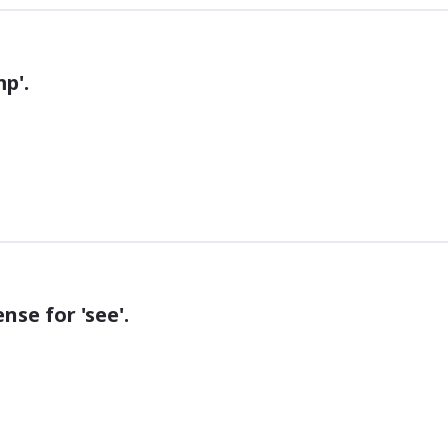
p'.
nse for 'see'.