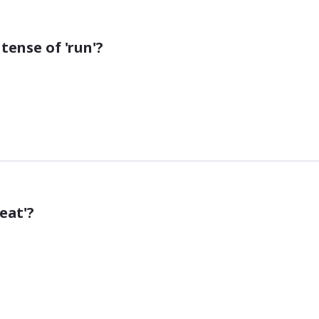
tense of 'run'?
eat'?