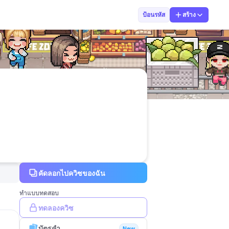
Thanwarat Khon
ป้อนรหัส
สร้าง
คัดลอกไปควิซของฉัน
ทำแบบทดสอบ
ทดลองควิซ
บัตรคำ
New