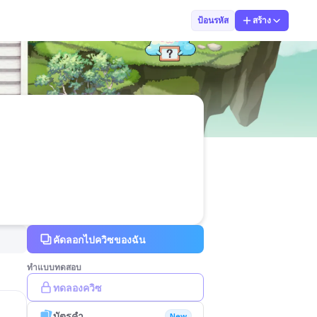
Thanwarat Khon
ป้อนรหัส
สร้าง
คัดลอกไปควิซของฉัน
ทำแบบทดสอบ
ทดลองควิซ
บัตรคำ
New