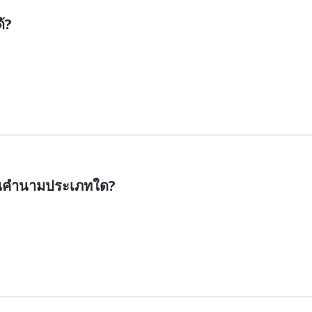
้?
ป็นคำนามประเภทใด?