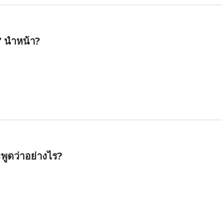
n' นำหน้า?
ูดว่าอย่างไร?