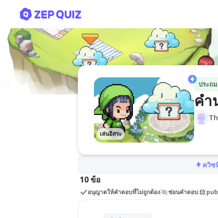
คำนามนับได้เเละนับไม่ได้ ป
ประถม
คำน
Th
เล่นอิสระ
ควิซท
10 ข้อ
อนุญาตให้คำตอบที่ไม่ถูกต้อง
ซ่อนคำตอบ
pub