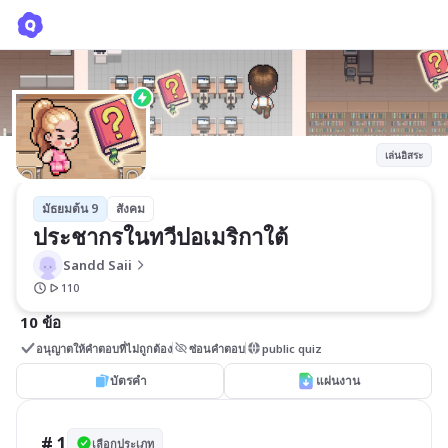
ประชากรในทวีปอเมริกาใต้
Sandd Saii
เล่นอิสระ
มัธยมต้น 9
สังคม
ประชากรในทวีปอเมริกาใต้
Sandd Saii
110
10 ข้อ
อนุญาตให้คำตอบที่ไม่ถูกต้อง
ซ่อนคำตอบ
public quiz
บัตรคำ
แผ่นงาน
# 1
เลือกประเภท