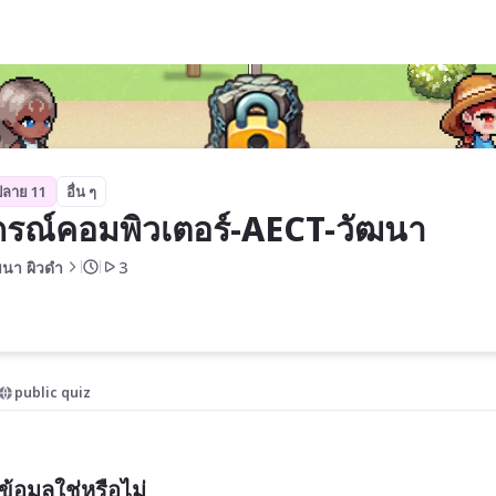
วัฒนา
ปลาย 11
อื่น ๆ
กรณ์คอมพิวเตอร์-AECT-วัฒนา 
นา ผิวดํา
3
public quiz
อมูลใช่หรือไม่