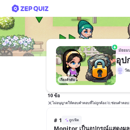
อุปกรณ์คอมพิวเตอร์-AECT-
มัธยม
อุป
วัฒ
เรียงลำดับ
10 ข้อ
ไม่อนุญาตให้ตอบคำตอบที่ไม่ถูกต้อง
ซ่อนคำตอบ
# 1
ถูก/ผิด
Monitor เป็นอุปกรณ์แสดงผลข้