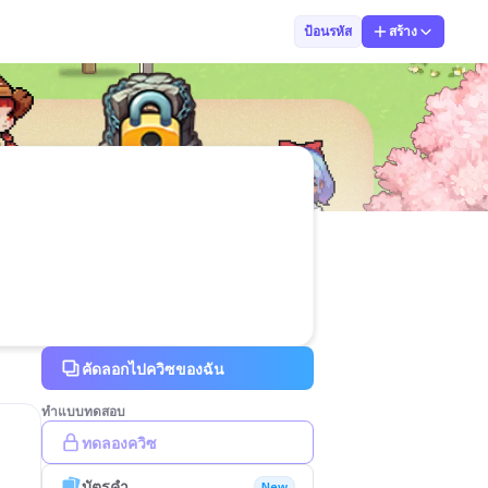
วัฒนา ผิวดํา
ป้อนรหัส
สร้าง
คัดลอกไปควิซของฉัน
ทำแบบทดสอบ
ทดลองควิซ
บัตรคำ
New