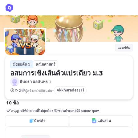
อสมการเชิงเส้นตัวแปรเดียว ม.3
มินตรา ผลจันทร
แมตช์ทีม
มัธยมต้น 9
คณิตศาสตร์
อสมการเชิงเส้นตัวแปรเดียว ม.3
มินตรา ผลจันทร
-
Akkharadet [Ti
2
ผู้สร้างควิซต้นฉบับ
10 ข้อ
อนุญาตให้คำตอบที่ไม่ถูกต้อง
ซ่อนคำตอบ
public quiz
บัตรคำ
แผ่นงาน