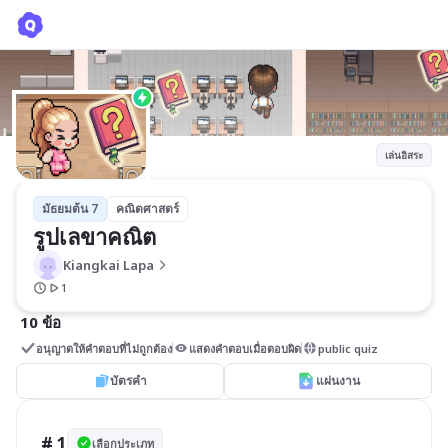
รูปเลขาคณิต
Kiangkai Lapa
เล่นอิสระ
มัธยมต้น 7
คณิตศาสตร์
รูปเลขาคณิต
Kiangkai Lapa
1
10 ข้อ
อนุญาตให้คำตอบที่ไม่ถูกต้อง
แสดงคำตอบเมื่อตอบผิด
public quiz
บัตรคำ
แผ่นงาน
# 1
เลือกประเภท