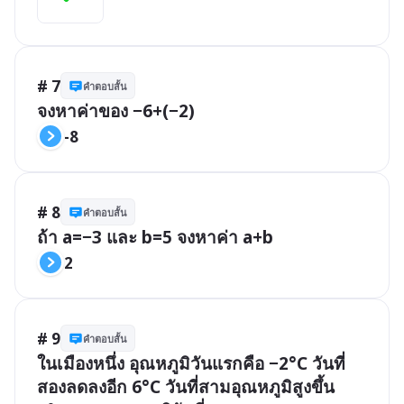
# 7
คำตอบสั้น
จงหาค่าของ −6+(−2)
-8
# 8
คำตอบสั้น
ถ้า a=−3 และ b=5 จงหาค่า a+b
2
# 9
คำตอบสั้น
ในเมืองหนึ่ง อุณหภูมิวันแรกคือ −2°C วันที่
สองลดลงอีก 6°C วันที่สามอุณหภูมิสูงขึ้น 