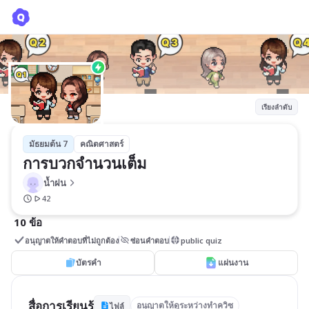
การบวกจำนวนเต็ม
น้ำฝน
เรียงลำดับ
มัธยมต้น 7
คณิตศาสตร์
การบวกจำนวนเต็ม
น้ำฝน
42
10 ข้อ
อนุญาตให้คำตอบที่ไม่ถูกต้อง
ซ่อนคำตอบ
public quiz
บัตรคำ
แผ่นงาน
สื่อการเรียนรู้
อนุญาตให้ดูระหว่างทำควิซ
ไฟล์