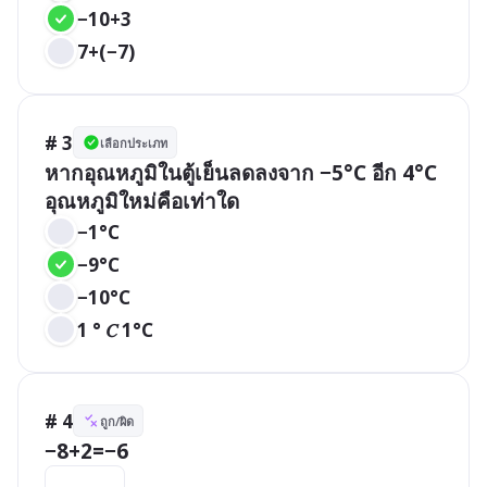
−10+3
7+(−7)
# 3
เลือกประเภท
หากอุณหภูมิในตู้เย็นลดลงจาก −5°C อีก 4°C 
อุณหภูมิใหม่คือเท่าใด
−1°C
−9°C
−10°C
1 ° 𝐶 1°C
# 4
ถูก/ผิด
−8+2=−6